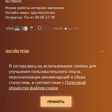
№736660
Режим работы интернет-магазина:
Онлайн-заказ: круглосуточно
Оператор: Пн-пт 09:00-17:30
ОНЛАЙН МЕНЮ
МЕНЮ САЙТА
Я соглашаюсь на использование cookies для
улучшения пользовательского опыта,
КЛИЕНТУ
персонализации рекомендаций и сбора
статистики, в соответствии с
Политикой
МЫ В РЕГИОНАХ
обработки файлов cookie
.
ПРИНЯТЬ
©
ООО "Эмбаси Ритейл" 2020-2026
Дизайн и разработка сайта SIMPLA.